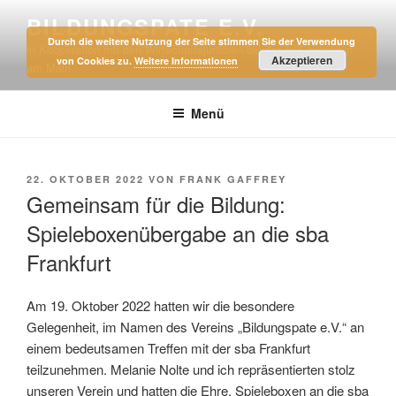
Zum
BILDUNGSPATE E.V.
Inhalt
Durch die weitere Nutzung der Seite stimmen Sie der Verwendung
in Kooperation mit den Wirtschaftsjunioren bei der IHK Frankfurt
springen
Akzeptieren
von Cookies zu.
Weitere Informationen
am Main
Menü
VERÖFFENTLICHT
22. OKTOBER 2022
VON
FRANK GAFFREY
AM
Gemeinsam für die Bildung:
Spieleboxenübergabe an die sba
Frankfurt
Am 19. Oktober 2022 hatten wir die besondere
Gelegenheit, im Namen des Vereins „Bildungspate e.V.“ an
einem bedeutsamen Treffen mit der sba Frankfurt
teilzunehmen. Melanie Nolte und ich repräsentierten stolz
unseren Verein und hatten die Ehre, Spieleboxen an die sba