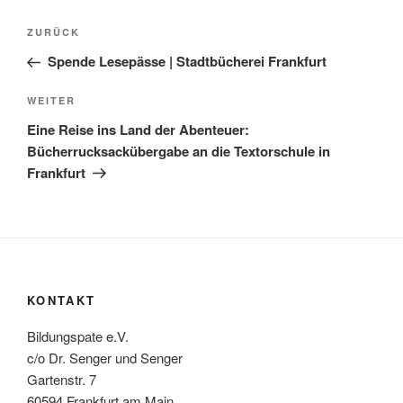
Beitragsnavigation
Vorheriger
ZURÜCK
Beitrag
Spende Lesepässe | Stadtbücherei Frankfurt
Nächster
WEITER
Beitrag
Eine Reise ins Land der Abenteuer:
Bücherrucksackübergabe an die Textorschule in
Frankfurt
KONTAKT
Bildungspate e.V.
c/o Dr. Senger und Senger
Gartenstr. 7
60594 Frankfurt am Main