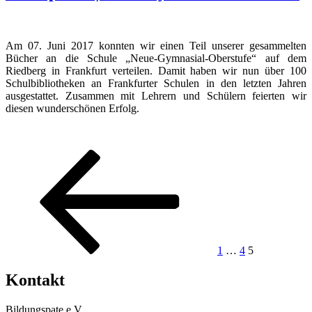
Am 07. Juni 2017 konnten wir einen Teil unserer gesammelten
Bücher an die Schule „Neue-Gymnasial-Oberstufe“ auf dem
Riedberg in Frankfurt verteilen. Damit haben wir nun über 100
Schulbibliotheken an Frankfurter Schulen in den letzten Jahren
ausgestattet. Zusammen mit Lehrern und Schülern feierten wir
diesen wunderschönen Erfolg.
Seitennummerierung
Vorherige
Seite
Seite
Seite
Seite
der
Beiträge
1
…
4
5
Kontakt
Bildungspate e.V.