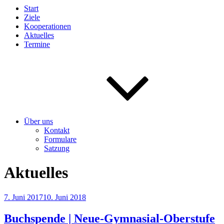
Start
Ziele
Kooperationen
Aktuelles
Termine
Über uns
Kontakt
Formulare
Satzung
Aktuelles
Veröffentlicht
7. Juni 2017
10. Juni 2018
am
Buchspende | Neue-Gymnasial-Oberstufe